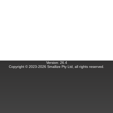
Version
:
26.4
Copyright © 2023-
2026
Smallize Pty Ltd, all rights reserved.