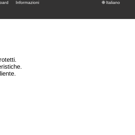
oard
Informazioni
🌐
Italiano
otetti.
ristiche.
liente.