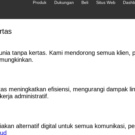
Produk
Dukungan
Beli
Situs Web
Dashb
rtas
unia tanpa kertas. Kami mendorong semua klien, 
emungkinkan.
rtas meningkatkan efisiensi, mengurangi dampak 
rja administratif.
an alternatif digital untuk semua komunikasi, per
oud