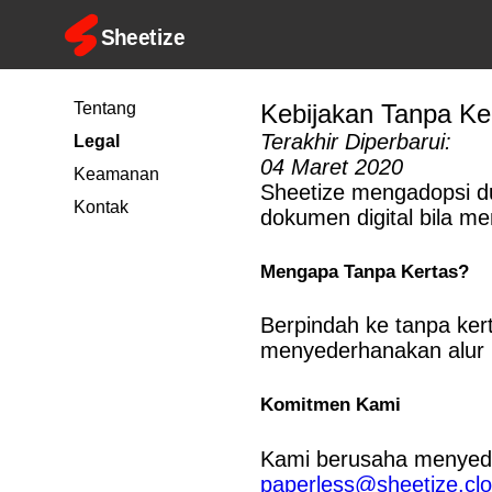
Tentang
Kebijakan Tanpa Ke
Terakhir Diperbarui:
Legal
04 Maret 2020
Keamanan
Sheetize mengadopsi d
Kontak
dokumen digital bila m
Mengapa Tanpa Kertas?
Berpindah ke tanpa ke
menyederhanakan alur ke
Komitmen Kami
Kami berusaha menyediak
paperless@sheetize.cl